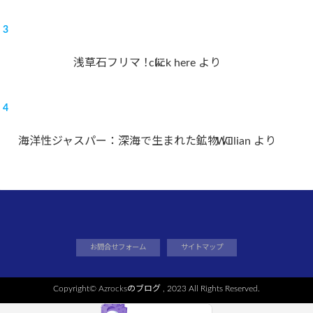
浅草石フリマ！
click here
に
より
海洋性ジャスパー：深海で生まれた鉱物
Willian
に
より
お問合せフォーム
サイトマップ
Copyright©
Azrocksのブログ
, 2023 All Rights Reserved.