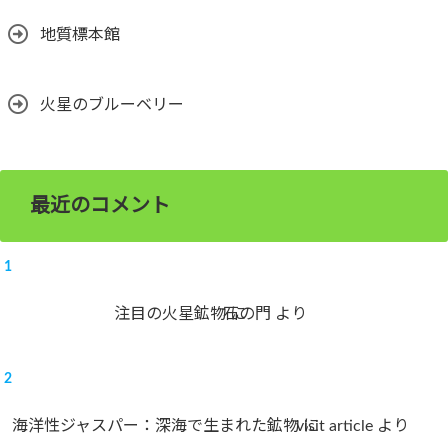
地質標本館
火星のブルーベリー
最近のコメント
注目の火星鉱物
石の門
に
より
海洋性ジャスパー：深海で生まれた鉱物
visit article
に
より