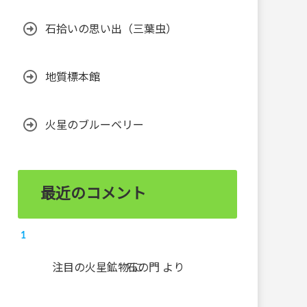
石拾いの思い出（三葉虫）
地質標本館
火星のブルーベリー
最近のコメント
注目の火星鉱物
石の門
に
より