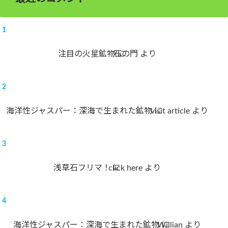
注目の火星鉱物
石の門
に
より
海洋性ジャスパー：深海で生まれた鉱物
visit article
に
より
浅草石フリマ！
click here
に
より
海洋性ジャスパー：深海で生まれた鉱物
Willian
に
より