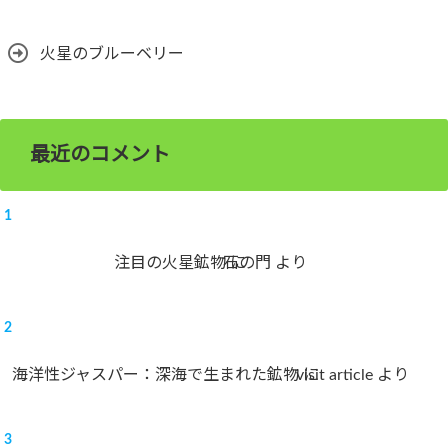
火星のブルーベリー
最近のコメント
注目の火星鉱物
石の門
に
より
海洋性ジャスパー：深海で生まれた鉱物
visit article
に
より