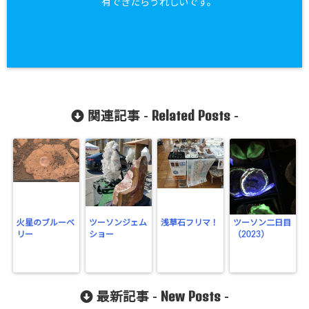
有できたらうれしいです。
Related Posts
関連記事 -
-
火星のブルーベ
ツーソンジェム
浅草石フリマ！
ツーソン二日目
リー
ショー
（2023）
New Posts
最新記事 -
-