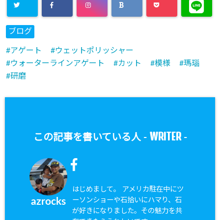
ブログ
アゲート
ウェットポリッシャー
ウォーターラインアゲート
カット
模様
瑪瑙
研磨
WRITER
この記事を書いている人 -
-
はじめまして。 アメリカ駐在中にツ
ーソンショーや石拾いにハマり、石
azrocks
が好きになりました。その魅力を共